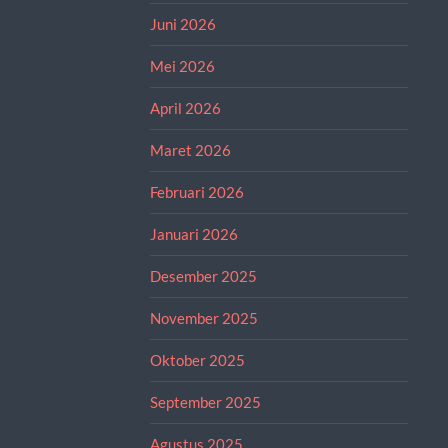
Juni 2026
Mei 2026
April 2026
Maret 2026
Februari 2026
Januari 2026
Desember 2025
November 2025
Oktober 2025
September 2025
Agustus 2025