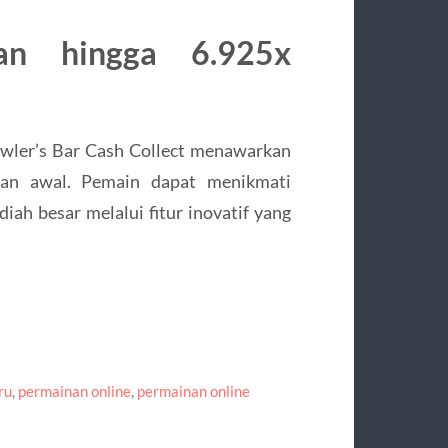
an hingga 6.925x
awler’s Bar Cash Collect menawarkan
han awal. Pemain dapat menikmati
ah besar melalui fitur inovatif yang
ru
,
permainan online
,
permainan online