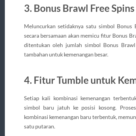
3. Bonus Brawl Free Spins
Meluncurkan setidaknya satu simbol Bonus 
secara bersamaan akan memicu fitur Bonus Bra
ditentukan oleh jumlah simbol Bonus Braw
tambahan untuk kemenangan besar.
4. Fitur Tumble untuk K
Setiap kali kombinasi kemenangan terbentu
simbol baru jatuh ke posisi kosong. Pros
kombinasi kemenangan baru terbentuk, memu
satu putaran.