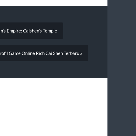
’s Empire: Caishen’s Temple
rofil Game Online Rich Cai Shen Terbaru »