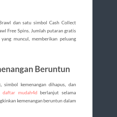
Brawl dan satu simbol Cash Collect
wl Free Spins. Jumlah putaran gratis
l yang muncul, memberikan peluang
emenangan Beruntun
k, simbol kemenangan dihapus, dan
es
daftar mudah4d
berlanjut selama
ngkinkan kemenangan beruntun dalam