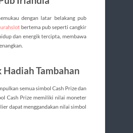
Pub Irlandia
memukau dengan latar belakang pub
murahslot
bertema pub seperti cangkir
g hidup dan energik tercipta, membawa
enangkan.
tuk Hadiah Tambahan
pulkan semua simbol Cash Prize dan
ol Cash Prize memiliki nilai moneter
plier dapat menggandakan nilai simbol