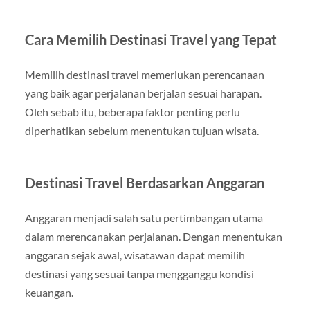
Cara Memilih Destinasi Travel yang Tepat
Memilih destinasi travel memerlukan perencanaan
yang baik agar perjalanan berjalan sesuai harapan.
Oleh sebab itu, beberapa faktor penting perlu
diperhatikan sebelum menentukan tujuan wisata.
Destinasi Travel Berdasarkan Anggaran
Anggaran menjadi salah satu pertimbangan utama
dalam merencanakan perjalanan. Dengan menentukan
anggaran sejak awal, wisatawan dapat memilih
destinasi yang sesuai tanpa mengganggu kondisi
keuangan.