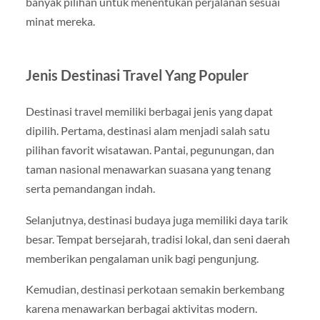
banyak pilihan untuk menentukan perjalanan sesuai
minat mereka.
Jenis Destinasi Travel Yang Populer
Destinasi travel memiliki berbagai jenis yang dapat
dipilih. Pertama, destinasi alam menjadi salah satu
pilihan favorit wisatawan. Pantai, pegunungan, dan
taman nasional menawarkan suasana yang tenang
serta pemandangan indah.
Selanjutnya, destinasi budaya juga memiliki daya tarik
besar. Tempat bersejarah, tradisi lokal, dan seni daerah
memberikan pengalaman unik bagi pengunjung.
Kemudian, destinasi perkotaan semakin berkembang
karena menawarkan berbagai aktivitas modern.