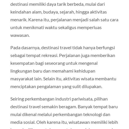
destinasi memiliki daya tarik berbeda, mulai dari
keindahan alam, budaya, sejarah, hingga aktivitas
menarik. Karena itu, perjalanan menjadi salah satu cara
untuk menikmati waktu sekaligus memperluas
wawasan.
Pada dasarnya, destinasi travel tidak hanya berfungsi
sebagai tempat rekreasi. Perjalanan juga memberikan
kesempatan bagi seseorang untuk mengenal
lingkungan baru dan memahami kehidupan
masyarakat lain. Selain itu, aktivitas wisata membantu
menciptakan pengalaman yang sulit dilupakan.
Seiring perkembangan industri pariwisata, pilihan
destinasi travel semakin beragam. Banyak tempat baru
mulai dikenal melalui perkembangan teknologi dan
media sosial. Oleh karena itu, wisatawan memiliki lebih