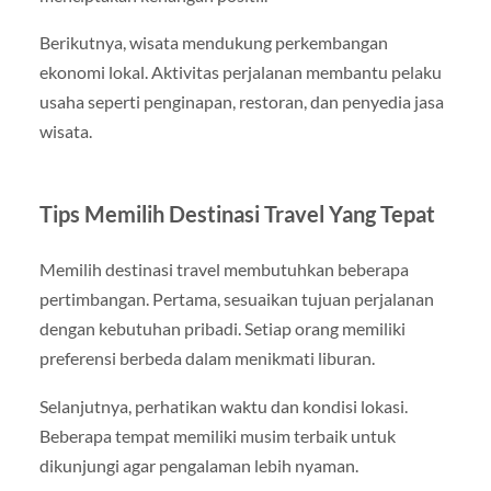
Berikutnya, wisata mendukung perkembangan
ekonomi lokal. Aktivitas perjalanan membantu pelaku
usaha seperti penginapan, restoran, dan penyedia jasa
wisata.
Tips Memilih Destinasi Travel Yang Tepat
Memilih destinasi travel membutuhkan beberapa
pertimbangan. Pertama, sesuaikan tujuan perjalanan
dengan kebutuhan pribadi. Setiap orang memiliki
preferensi berbeda dalam menikmati liburan.
Selanjutnya, perhatikan waktu dan kondisi lokasi.
Beberapa tempat memiliki musim terbaik untuk
dikunjungi agar pengalaman lebih nyaman.