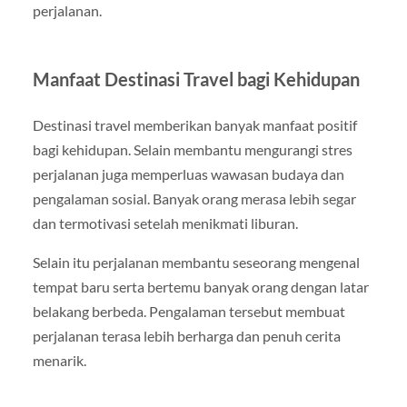
perjalanan.
Manfaat Destinasi Travel bagi Kehidupan
Destinasi travel memberikan banyak manfaat positif
bagi kehidupan. Selain membantu mengurangi stres
perjalanan juga memperluas wawasan budaya dan
pengalaman sosial. Banyak orang merasa lebih segar
dan termotivasi setelah menikmati liburan.
Selain itu perjalanan membantu seseorang mengenal
tempat baru serta bertemu banyak orang dengan latar
belakang berbeda. Pengalaman tersebut membuat
perjalanan terasa lebih berharga dan penuh cerita
menarik.