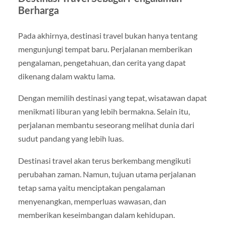
Berharga
Pada akhirnya, destinasi travel bukan hanya tentang
mengunjungi tempat baru. Perjalanan memberikan
pengalaman, pengetahuan, dan cerita yang dapat
dikenang dalam waktu lama.
Dengan memilih destinasi yang tepat, wisatawan dapat
menikmati liburan yang lebih bermakna. Selain itu,
perjalanan membantu seseorang melihat dunia dari
sudut pandang yang lebih luas.
Destinasi travel akan terus berkembang mengikuti
perubahan zaman. Namun, tujuan utama perjalanan
tetap sama yaitu menciptakan pengalaman
menyenangkan, memperluas wawasan, dan
memberikan keseimbangan dalam kehidupan.