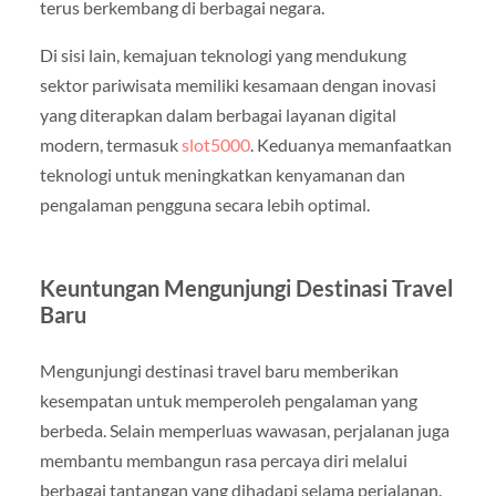
terus berkembang di berbagai negara.
Di sisi lain, kemajuan teknologi yang mendukung
sektor pariwisata memiliki kesamaan dengan inovasi
yang diterapkan dalam berbagai layanan digital
modern, termasuk
slot5000
. Keduanya memanfaatkan
teknologi untuk meningkatkan kenyamanan dan
pengalaman pengguna secara lebih optimal.
Keuntungan Mengunjungi Destinasi Travel
Baru
Mengunjungi destinasi travel baru memberikan
kesempatan untuk memperoleh pengalaman yang
berbeda. Selain memperluas wawasan, perjalanan juga
membantu membangun rasa percaya diri melalui
berbagai tantangan yang dihadapi selama perjalanan.