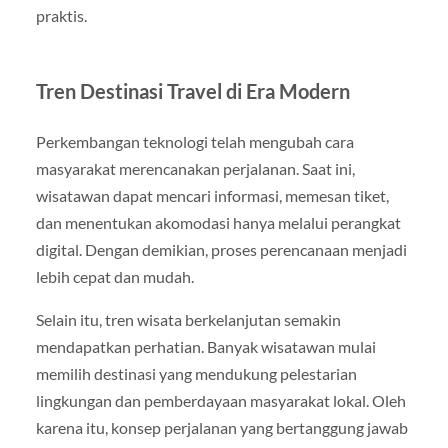
praktis.
Tren Destinasi Travel di Era Modern
Perkembangan teknologi telah mengubah cara
masyarakat merencanakan perjalanan. Saat ini,
wisatawan dapat mencari informasi, memesan tiket,
dan menentukan akomodasi hanya melalui perangkat
digital. Dengan demikian, proses perencanaan menjadi
lebih cepat dan mudah.
Selain itu, tren wisata berkelanjutan semakin
mendapatkan perhatian. Banyak wisatawan mulai
memilih destinasi yang mendukung pelestarian
lingkungan dan pemberdayaan masyarakat lokal. Oleh
karena itu, konsep perjalanan yang bertanggung jawab