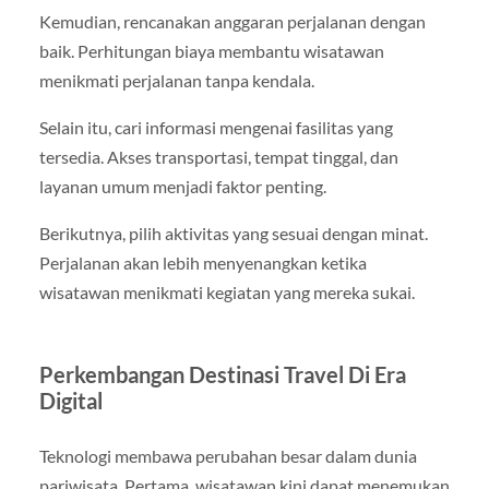
Kemudian, rencanakan anggaran perjalanan dengan
baik. Perhitungan biaya membantu wisatawan
menikmati perjalanan tanpa kendala.
Selain itu, cari informasi mengenai fasilitas yang
tersedia. Akses transportasi, tempat tinggal, dan
layanan umum menjadi faktor penting.
Berikutnya, pilih aktivitas yang sesuai dengan minat.
Perjalanan akan lebih menyenangkan ketika
wisatawan menikmati kegiatan yang mereka sukai.
Perkembangan Destinasi Travel Di Era
Digital
Teknologi membawa perubahan besar dalam dunia
pariwisata. Pertama, wisatawan kini dapat menemukan