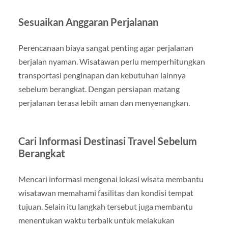
Sesuaikan Anggaran Perjalanan
Perencanaan biaya sangat penting agar perjalanan
berjalan nyaman. Wisatawan perlu memperhitungkan
transportasi penginapan dan kebutuhan lainnya
sebelum berangkat. Dengan persiapan matang
perjalanan terasa lebih aman dan menyenangkan.
Cari Informasi Destinasi Travel Sebelum
Berangkat
Mencari informasi mengenai lokasi wisata membantu
wisatawan memahami fasilitas dan kondisi tempat
tujuan. Selain itu langkah tersebut juga membantu
menentukan waktu terbaik untuk melakukan