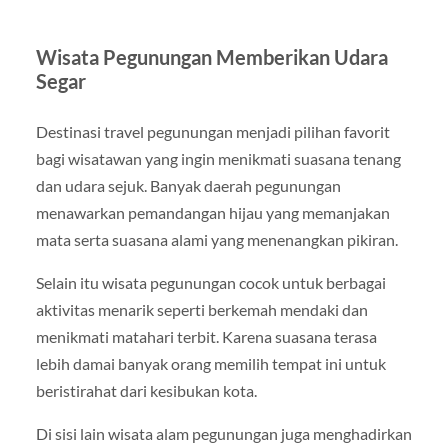
Wisata Pegunungan Memberikan Udara
Segar
Destinasi travel pegunungan menjadi pilihan favorit
bagi wisatawan yang ingin menikmati suasana tenang
dan udara sejuk. Banyak daerah pegunungan
menawarkan pemandangan hijau yang memanjakan
mata serta suasana alami yang menenangkan pikiran.
Selain itu wisata pegunungan cocok untuk berbagai
aktivitas menarik seperti berkemah mendaki dan
menikmati matahari terbit. Karena suasana terasa
lebih damai banyak orang memilih tempat ini untuk
beristirahat dari kesibukan kota.
Di sisi lain wisata alam pegunungan juga menghadirkan