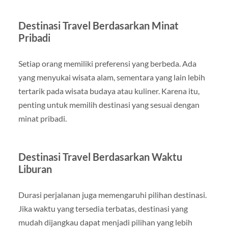
Destinasi Travel Berdasarkan Minat
Pribadi
Setiap orang memiliki preferensi yang berbeda. Ada
yang menyukai wisata alam, sementara yang lain lebih
tertarik pada wisata budaya atau kuliner. Karena itu,
penting untuk memilih destinasi yang sesuai dengan
minat pribadi.
Destinasi Travel Berdasarkan Waktu
Liburan
Durasi perjalanan juga memengaruhi pilihan destinasi.
Jika waktu yang tersedia terbatas, destinasi yang
mudah dijangkau dapat menjadi pilihan yang lebih