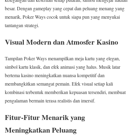
besar. Dengan gameplay yang cepat dan peluang menang yang
menarik, Poker Ways cocok untuk siapa pun yang menyukai
tantangan strategi.
Visual Modern dan Atmosfer Kasino
Tampilan Poker Ways menampilkan meja kartu yang elegan,
simbol kartu klasik, dan efek animasi yang halus. Musik latar
bertema kasino meningkatkan nuansa kompetitif dan
membangkitkan semangat pemain. Efek visual setiap kali
kombinasi terbentuk memberikan kepuasan tersendiri, membuat
pengalaman bermain terasa realistis dan imersif.
Fitur-Fitur Menarik yang
Meningkatkan Peluang